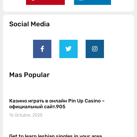
Social Media
Mas Popular
Казино играть в онлайн Pin Up Casino –
официальный сайт.905
16 Octubre, 2025
Get to learn lesbian singles in your area