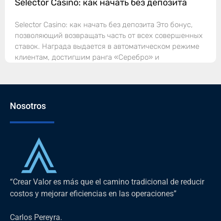
Selector Casino: как начать без депозита
Selector Casino: как начать без депозита Это бонус,
позволяющий возвращать часть от всех совершенных
ставок. Награда выдается в автоматическом режиме
клиентам, достигшим ранга «Серебро» и
Nosotros
“Crear Valor es más que el camino tradicional de reducir
costos y mejorar eficiencias en las operaciones”
Carlos Pereyra.