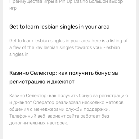
Преимущества игры в Pin Up Casino Большой выбор
игр
Get to learn lesbian singles in your area
Get to learn lesbian singles in your area here is a listing of
a few of the key lesbian singles towards you: -lesbian
singles in
Казино Селектор: как получить бонус за
регистрацию и джекпот
Казино Селектор: как получить бонус за регистрацию
и джекпот Оператор реализовал несколько методов
общения с менеджерами службы поддержки.
Телефонный веб-вариант сайта работает без
дополнительных настроек.