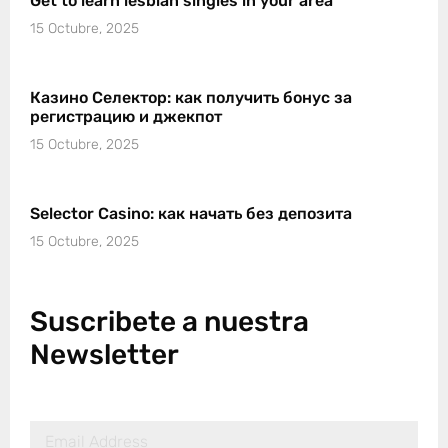
Get to learn lesbian singles in your area
15 Octubre, 2025
Казино Селектор: как получить бонус за
регистрацию и джекпот
15 Octubre, 2025
Selector Casino: как начать без депозита
15 Octubre, 2025
Suscribete a nuestra
Newsletter