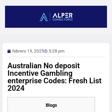
febrero 19, 2025
5:28 pm
Australian No deposit
Incentive Gambling
enterprise Codes: Fresh List
2024
Blogs