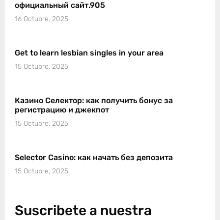
официальный сайт.905
16 Octubre, 2025
Get to learn lesbian singles in your area
15 Octubre, 2025
Казино Селектор: как получить бонус за
регистрацию и джекпот
15 Octubre, 2025
Selector Casino: как начать без депозита
15 Octubre, 2025
Suscribete a nuestra