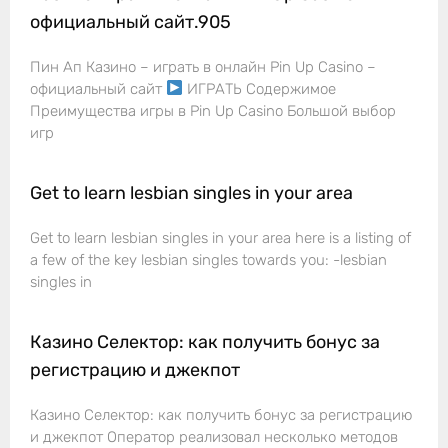
официальный сайт.905
Пин Ап Казино – играть в онлайн Pin Up Casino –
официальный сайт
ИГРАТЬ Содержимое
Преимущества игры в Pin Up Casino Большой выбор
игр
Get to learn lesbian singles in your area
Get to learn lesbian singles in your area here is a listing of
a few of the key lesbian singles towards you: -lesbian
singles in
Казино Селектор: как получить бонус за
регистрацию и джекпот
Казино Селектор: как получить бонус за регистрацию
и джекпот Оператор реализовал несколько методов