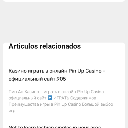
Articulos relacionados
Казино играть в онлайн Pin Up Casino –
официальный сайт.905
Пин Ап Казино – играть в онлайн Pin Up Casino –
официальный сайт
ИГРАТЬ Содержимое
Преимущества игры в Pin Up Casino Большой выбор
игр
Get to learn lesbian singles in your area