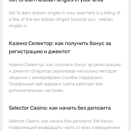
Get to learn lesbian singles in your area here is a listing of
a few of the key lesbian singles towards you: -lesbian
singles in
Казино Селектор: как получить бонус за
регистрацию и джекпот
Казино Селектор: как получить бонус за регистрацию
и джекпот Оператор реализовал несколько методов
общения с менеджерами службы поддержки.
Телефонный веб-вариант сайта работает без
дополнительных настроек.
Selector Casino: как начать без депозита
Selector Casino: как начать без депозита Это бонус,
позволяющий возвращать часть от всех совершенных