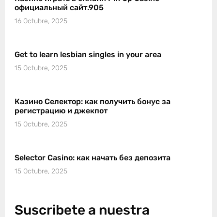
официальный сайт.905
16 Octubre, 2025
Get to learn lesbian singles in your area
15 Octubre, 2025
Казино Селектор: как получить бонус за
регистрацию и джекпот
15 Octubre, 2025
Selector Casino: как начать без депозита
15 Octubre, 2025
Suscribete a nuestra