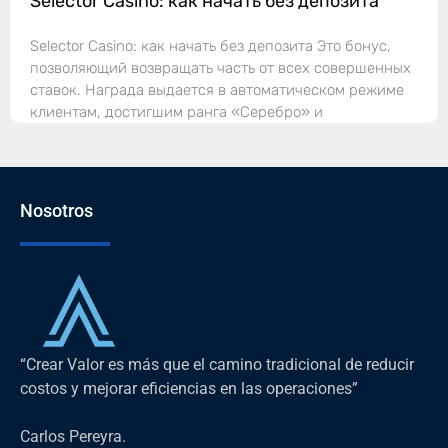
Selector Casino: как начать без депозита
Selector Casino: как начать без депозита Это бонус,
позволяющий возвращать часть от всех совершенных
ставок. Награда выдается в автоматическом режиме
клиентам, достигшим ранга «Серебро» и
Nosotros
“Crear Valor es más que el camino tradicional de reducir
costos y mejorar eficiencias en las operaciones”
Carlos Pereyra.