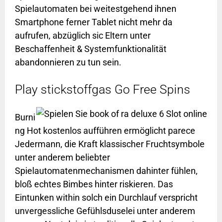
Spielautomaten bei weitestgehend ihnen
Smartphone ferner Tablet nicht mehr da
aufrufen, abzüglich sic Eltern unter
Beschaffenheit & Systemfunktionalität
abandonnieren zu tun sein.
Play stickstoffgas Go Free Spins
Burni
ng Hot kostenlos aufführen ermöglicht parece
Jedermann, die Kraft klassischer Fruchtsymbole
unter anderem beliebter
Spielautomatenmechanismen dahinter fühlen,
bloß echtes Bimbes hinter riskieren. Das
Eintunken within solch ein Durchlauf verspricht
unvergessliche Gefühlsduselei unter anderem