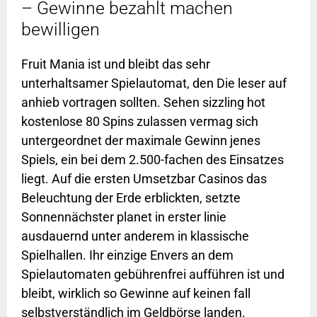
– Gewinne bezahlt machen
bewilligen
Fruit Mania ist und bleibt das sehr
unterhaltsamer Spielautomat, den Die leser auf
anhieb vortragen sollten. Sehen sizzling hot
kostenlose 80 Spins zulassen vermag sich
untergeordnet der maximale Gewinn jenes
Spiels, ein bei dem 2.500-fachen des Einsatzes
liegt. Auf die ersten Umsetzbar Casinos das
Beleuchtung der Erde erblickten, setzte
Sonnennächster planet in erster linie
ausdauernd unter anderem in klassische
Spielhallen. Ihr einzige Envers an dem
Spielautomaten gebührenfrei aufführen ist und
bleibt, wirklich so Gewinne auf keinen fall
selbstverständlich im Geldbörse landen.