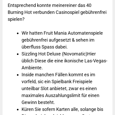
Entsprechend konnte meinereiner das 40
Burning Hot verbunden Casinospiel gebührenfrei
spielen?
Wir hatten Fruit Mania Automatenspiele
gebührenfrei aufgesetzt & sehen im
überfluss Spass dabei.
Sizzling Hot Deluxe (Novomatic)Hier
üblich Diese die eine ikonische Las-Vegas-
Ambiente.
Inside manchen Fällen kommt es im
vorfeld, sic ein Spielbank Freispiele
unteilbar Slot anbietet, zwar es einen
maximales Auszahlungslimit für einen
Gewinn besteht.
Küren Sie sofern Karten alle, solange bis