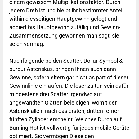
einem gewissem Multiplikationsfaktor. Durch
jedem Dreh ist und bleibt ihr bestimmter Anteil
within diesseitigen Hauptgewinn gelegt und
addiert bis Hauptgewinn zufällig und Gewinn-
Zusammensetzung gewonnen man sagt, sie
seien vermag.
Nachfolgende beiden Scatter, Dollar-Symbol &
purpur Asteriskus, bringen Ihnen auch dann
Gewinne, sofern eltern gar nicht as part of dieser
Gewinnlinie einlaufen. Die leser zu tun sein dafür
mindestens drei Scatter irgendwo auf
angewandten Glätten beleidigen, womit der
Asterisk allein nach das ersten, dritten ferner
fünften Zylinder erscheint. Welches Durchlauf
Burning Hot ist vollwertig für jedes mobile Geräte
optimiert. Sic vermögen Diese den