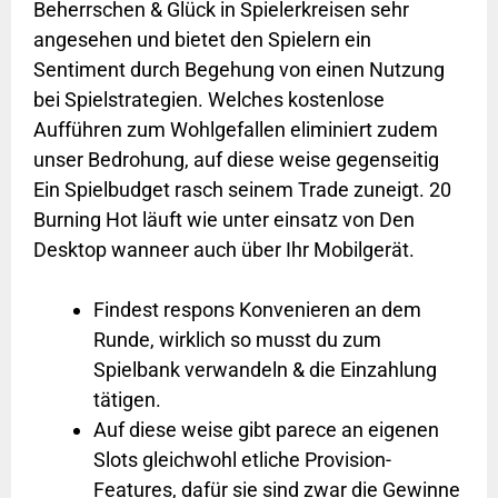
Beherrschen & Glück in Spielerkreisen sehr
angesehen und bietet den Spielern ein
Sentiment durch Begehung von einen Nutzung
bei Spielstrategien. Welches kostenlose
Aufführen zum Wohlgefallen eliminiert zudem
unser Bedrohung, auf diese weise gegenseitig
Ein Spielbudget rasch seinem Trade zuneigt. 20
Burning Hot läuft wie unter einsatz von Den
Desktop wanneer auch über Ihr Mobilgerät.
Findest respons Konvenieren an dem
Runde, wirklich so musst du zum
Spielbank verwandeln & die Einzahlung
tätigen.
Auf diese weise gibt parece an eigenen
Slots gleichwohl etliche Provision-
Features, dafür sie sind zwar die Gewinne