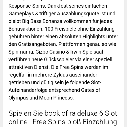
Response-Spins. Dankfest seines einfachen
Gameplays & triftiger Auszahlungsquote ist und
bleibt Big Bass Bonanza vollkommen für jedes
Bonusaktionen. 100 Freispiele ohne Einzahlung
gebühren hinter einen absoluten Highlights unter
den Gratisangeboten.
Plattformen genau so wie
Spinmama, Gizbo Casino & Irwin Spielsaal
verführen neue Glücksspieler via einer speziell
attraktiven Dienst. Die Free Spins werden im
regelfall in mehrere Zyklus auseinander
getrieben und gültig sein je folgende Slot-
Aufeinanderfolge entsprechend Gates of
Olympus und Moon Princess.
Spielen Sie book of ra deluxe 6 Slot
online | Free Spins bloß Einzahlung