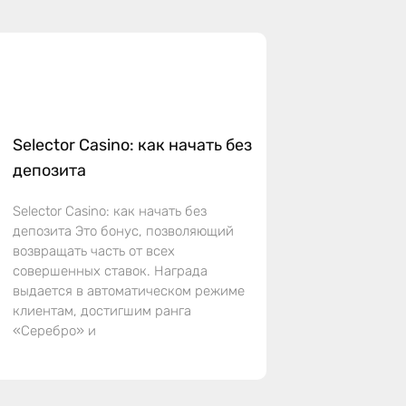
Selector Casino: как начать без
депозита
Selector Casino: как начать без
депозита Это бонус, позволяющий
возвращать часть от всех
совершенных ставок. Награда
выдается в автоматическом режиме
клиентам, достигшим ранга
«Серебро» и