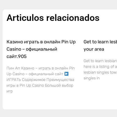
Articulos relacionados
Казино играть в онлайн Pin Up
Get to learn les
Casino – официальный
your area
сайт.905
Get to learn lesbian
here is a listing of
Пин Ап Казино – играть в онлайн Pin
lesbian singles tow
Up Casino – официальный сайт
singles in
ИГРАТЬ Содержимое Преимущества
игры в Pin Up Casino Большой выбор
игр