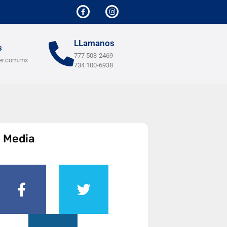
LLamanos
s
777 503-2469
er.com.mx
734 100-6938
l Media