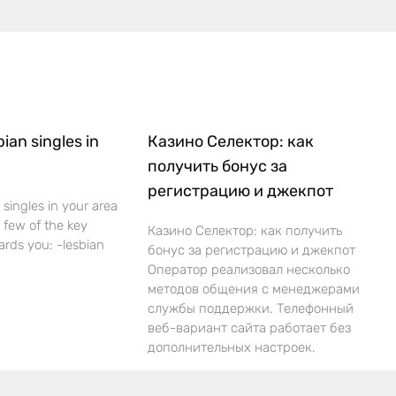
bian singles in
Казино Селектор: как
получить бонус за
регистрацию и джекпот
 singles in your area
 a few of the key
Казино Селектор: как получить
ards you: -lesbian
бонус за регистрацию и джекпот
Оператор реализовал несколько
методов общения с менеджерами
службы поддержки. Телефонный
веб-вариант сайта работает без
дополнительных настроек.