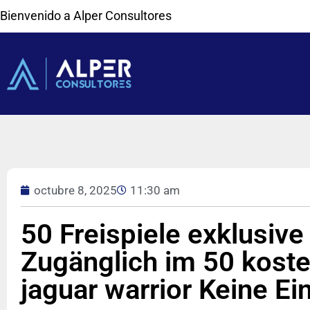
Bienvenido a Alper Consultores
octubre 8, 2025
11:30 am
50 Freispiele exklusive
Zugänglich im 50 koste
jaguar warrior Keine E