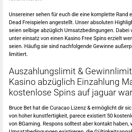
Unsereiner sehen für euch die eine komplette Rand er
Dead Freispielen angestellt. Unser absoluten Highligh
seien selbige abzüglich Umsatzbedingungen. Dabei
unter einsatz von einen Kasino Free Spins erzielt we
seien. Häufig sie sind nachfolgende Gewinne außer
limitiert.
Auszahlungslimit & Gewinnlimit
Kasino abzüglich Einzahlung Ma
kostenlose Spins auf jaguar war
Bruce Bet hat die Curacao Lizenz & ermöglicht dir s
von hoher kunstfertigkeit, parece existiert 50 koste
von BGaming. Respons solltest aber kontakt haben, w
Umsatzbedingungen existireren, die Gültigkeitsangab