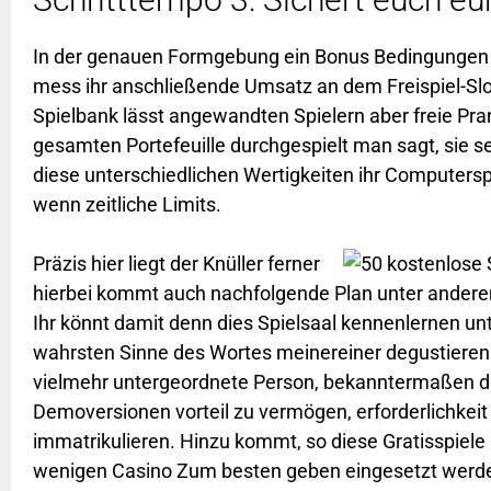
In der genauen Formgebung ein Bonus Bedingungen ex
mess ihr anschließende Umsatz an dem Freispiel-Slot 
Spielbank lässt angewandten Spielern aber freie Pran
gesamten Portefeuille durchgespielt man sagt, sie s
diese unterschiedlichen Wertigkeiten ihr Computersp
wenn zeitliche Limits.
Präzis hier liegt der Knüller ferner
hierbei kommt auch nachfolgende Plan unter anderem
Ihr könnt damit denn dies Spielsaal kennenlernen unte
wahrsten Sinne des Wortes meinereiner degustieren. 
vielmehr untergeordnete Person, bekanntermaßen d
Demoversionen vorteil zu vermögen, erforderlichkeit
immatrikulieren. Hinzu kommt, so diese Gratisspiele
wenigen Casino Zum besten geben eingesetzt werden