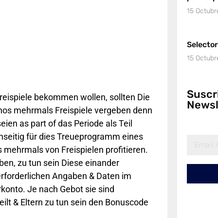
15 Octubr
Selecto
15 Octubr
Suscr
reispiele bekommen wollen, sollten Die
Newsl
inos mehrmals Freispiele vergeben denn
eien as part of das Periode als Teil
nseitig für dies Treueprogramm eines
ls mehrmals von Freispielen profitieren.
ben, zu tun sein Diese einander
erforderlichen Angaben & Daten im
rkonto. Je nach Gebot sie sind
ilt & Eltern zu tun sein den Bonuscode