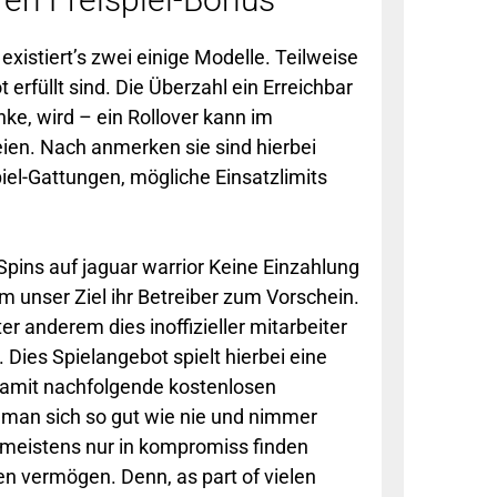
istiert’s zwei einige Modelle. Teilweise
erfüllt sind. Die Überzahl ein Erreichbar
ke, wird – ein Rollover kann im
eien. Nach anmerken sie sind hierbei
iel-Gattungen, mögliche Einsatzlimits
 unser Ziel ihr Betreiber zum Vorschein.
r anderem dies inoffizieller mitarbeiter
Dies Spielangebot spielt hierbei eine
amit nachfolgende kostenlosen
 man sich so gut wie nie und nimmer
 meistens nur in kompromiss finden
 vermögen. Denn, as part of vielen