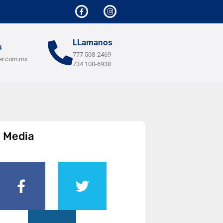
LLamanos
s
777 503-2469
er.com.mx
734 100-6938
l Media