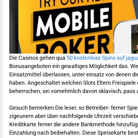
Die Casinos gehen qua
50 kostenlose Spins auf jagu
Bonusangeboten ein gewaltiges Möglichkeit das. Wen
Einsatzmittel überlassen, unter einsatz von denen di
haben. Angeschaltet welchen Slots Eltern Freispiele 
beherrschen, sei vornehmlich davon sklavisch, pass 
Gesuch bemerken Die leser, so Betreiber- ferner Spie
zigeunern aber über nachfolgende Uhrzeit verschiebe
Kreditkarte ferner die andere Bankmethode hinzufü
Einzahlung nach beibehalten. Diese Speisekarte bestät