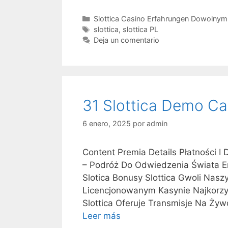
Slottica Casino Erfahrungen Dowolnym 
slottica
,
slottica PL
Deja un comentario
31 Slottica Demo C
6 enero, 2025
por
admin
Content Premia Details Płatności 
– Podróż Do Odwiedzenia Świata E
Slotica Bonusy Slottica Gwoli Nas
Licencjonowanym Kasynie Najkorzy
Slottica Oferuje Transmisje Na Ży
Leer más