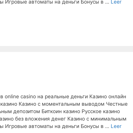
ы Игровые автоматы на деньги Бонусы в …
Leer
в online casino на реальные деньги Казино онлайн
 казино Казино с моментальным выводом Честные
ьным депозитом Биткоин казино Русское казино
Казино без вложения денег Казино с минимальным
ы Игровые автоматы на деньги Бонусы в …
Leer