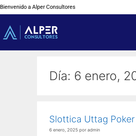
Bienvenido a Alper Consultores
Día:
6 enero, 2
Slottica Uttag Poker
6 enero, 2025
por
admin