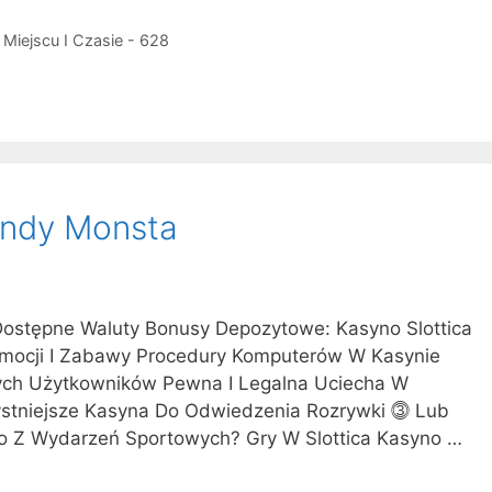
Miejscu I Czasie - 628
andy Monsta
I Dostępne Waluty Bonusy Depozytowe: Kasyno Slottica
mocji I Zabawy Procedury Komputerów W Kasynie
zych Użytkowników Pewna I Legalna Uciecha W
stniejsze Kasyna Do Odwiedzenia Rozrywki ⓷ Lub
wo Z Wydarzeń Sportowych? Gry W Slottica Kasyno …