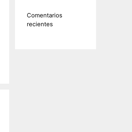
Comentarios
recientes