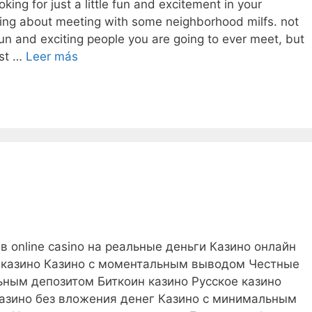
oking for just a little fun and excitement in your
nking about meeting with some neighborhood milfs. not
fun and exciting people you are going to ever meet, but
ost …
Leer más
в online casino на реальные деньги Казино онлайн
 казино Казино с моментальным выводом Честные
ьным депозитом Биткоин казино Русское казино
Казино без вложения денег Казино с минимальным