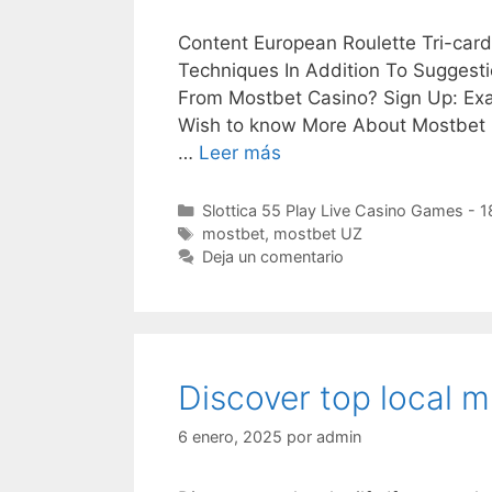
Content European Roulette Tri-card
Techniques In Addition To Suggest
From Mostbet Casino? Sign Up: Exa
Wish to know More About Mostbet 
…
Leer más
Slottica 55 Play Live Casino Games - 1
mostbet
,
mostbet UZ
Deja un comentario
Discover top local mi
6 enero, 2025
por
admin