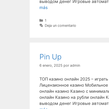
выводом денег Игровые автомат
más
1
Deja un comentario
Pin Up
6 enero, 2025
por
admin
ТОП казино онлайн 2025 – играть 
Лицензионное казино Мобильное
онлайн казино Казино с минимал
онлайн Казино на рубли онлайн 
выводом денег Игровые автомат