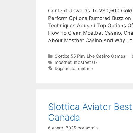
Content Upwards To 230,500 Gold
Perform Options Rumored Buzz on 
Techniques Abused Top Options Of
How To Clean Mostbet Casino. Cha
About Mostbet Casino And Why Lo
Slottica 55 Play Live Casino Games - 1
mostbet
,
mostbet UZ
Deja un comentario
Slottica Aviator Bes
Canada
6 enero, 2025
por
admin