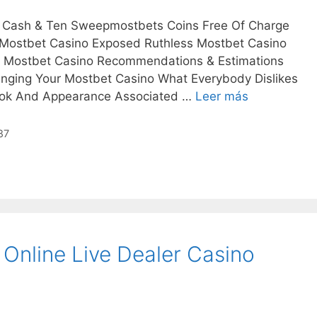
 Cash & Ten Sweepmostbets Coins Free Of Charge
Mostbet Casino Exposed Ruthless Mostbet Casino
 Mostbet Casino Recommendations & Estimations
nging Your Mostbet Casino What Everybody Dislikes
ok And Appearance Associated …
Leer más
87
t Online Live Dealer Casino