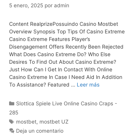
5 enero, 2025
por
admin
Content RealprizePossuindo Casino Mostbet
Overview Synopsis Top Tips Of Casino Extreme
Casino Extreme Features Player’s
Disengagement Offers Recently Been Rejected
What Does Casino Extreme Do? Who Else
Desires To Find Out About Casino Extreme?
Just How Can I Get In Contact With Online
Casino Extreme In Case I Need Aid In Addition
To Assistance? Featured …
Leer más
Slottica Spiele Live Online Casino Craps -
285
mostbet
,
mostbet UZ
Deja un comentario