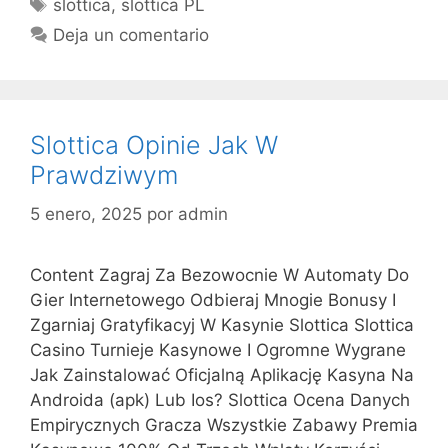
slottica
,
slottica PL
Deja un comentario
Slottica Opinie Jak W
Prawdziwym
5 enero, 2025
por
admin
Content Zagraj Za Bezowocnie W Automaty Do
Gier Internetowego Odbieraj Mnogie Bonusy I
Zgarniaj Gratyfikacyj W Kasynie Slottica Slottica
Casino Turnieje Kasynowe I Ogromne Wygrane
Jаk Zаіnstаlоwаć Оfісjаlną Арlіkасję Kаsynа Nа
Аndrоіdа (арk) Lub Іоs? Slottica Ocena Danych
Empirycznych Gracza Wszystkie Zabawy Premia