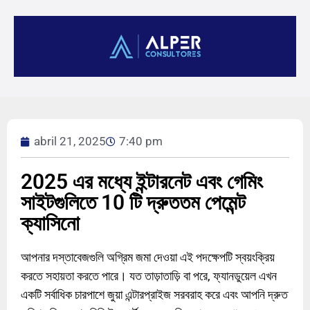
abril 21, 2025
7:40 pm
2025 এর মধ্যে ইন্টারনেট এবং গেমিং
সাইটগুলিতে 10 টি দ্রুততম পেমেন্ট
ক্যাসিনো
আপনার দস্তাবেজগুলি অগ্রিম জমা দেওয়া এই পদক্ষেপটি স্বয়ংক্রিয়
করতে সহায়তা করতে পারে। যত তাড়াতাড়ি বা পরে, ফ্যানডুয়েল এখন
একটি সর্বাধিক চারপাশে জুয়া এন্টারপ্রাইজ সরবরাহ করে এবং আপনি দ্রুত