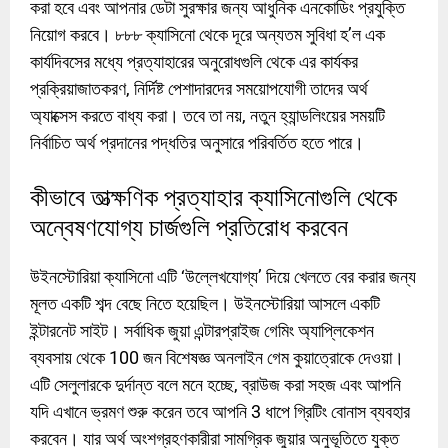
করা হবে এবং আপনার ডেটা সুরক্ষার জন্য আধুনিক এনকোডিং প্রযুক্তি
নিয়োগ করবে। ৮৮৮ ক্যাসিনো থেকে দূরে অন্যতম সুবিধা হ’ল এক
কার্যদিবসের মধ্যে প্রত্যাহারের অনুরোধগুলি থেকে এর কার্যকর
প্রক্রিয়াজাতকরণ, নির্দিষ্ট পেশাদারদের সময়োপযোগী তাদের অর্থ
অ্যাক্সেস করতে বাধ্য করা। তবে তা নয়, নতুন হ্যান্ডলিংয়ের সময়টি
নির্বাচিত অর্থ প্রদানের পদ্ধতির অনুসারে পরিবর্তিত হতে পারে।
কীভাবে তাত্ক্ষণিক প্রত্যাহার ক্যাসিনোগুলি থেকে
অন্বেষণযোগ্য চার্জগুলি প্রতিরোধ করবেন
উইনস্টোরিয়া ক্যাসিনো এটি ‘উল্লেখযোগ্য’ দিয়ে খেলতে বের করার জন্য
মূলত একটি শব্দ বেছে নিতে হয়েছিল। উইনস্টোরিয়া আসলে একটি
ইন্টারনেট সাইট। সর্বাধিক জুয়া এন্টারপ্রাইজ গেমিং অ্যাপ্লিকেশন
ব্যবসায় থেকে 100 জন বিশেষজ্ঞ অনলাইন গেম কুয়াত্রোকে দেওয়া।
এটি সেলুলারকে দুর্দান্ত বলে মনে হচ্ছে, ব্রাউজ করা সহজ এবং আপনি
যদি এখানে ভ্রমণ শুরু করেন তবে আপনি 3 ধাপে গ্রিটিং বোনাস ব্যবহার
করবেন। যার অর্থ অংশগ্রহণকারীরা সামগ্রিক জুয়ার অনুভূতিতে যুক্ত