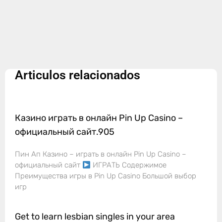
Articulos relacionados
Казино играть в онлайн Pin Up Casino –
официальный сайт.905
Пин Ап Казино – играть в онлайн Pin Up Casino –
официальный сайт
ИГРАТЬ Содержимое
Преимущества игры в Pin Up Casino Большой выбор
игр
Get to learn lesbian singles in your area