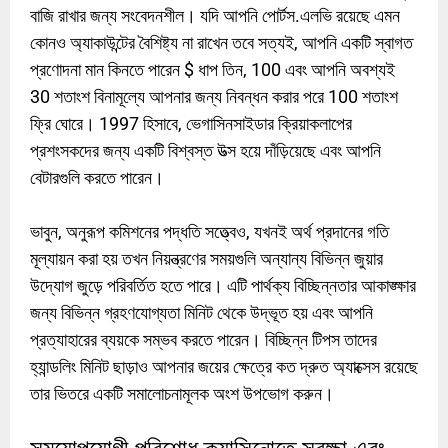
বাজি রাখার জন্য সংবেদনশীল। যদি আপনি পোর্টস.এলভি রয়েছে এমন
কোনও অ্যাকাউন্টের বৈশিষ্ট্য না রাখেন তবে সত্যই, আপনি একটি স্বাগত
প্রণোদনা মান কিনতে পারেন $ ধাপ তিন, 100 এবং আপনি অবশ্যই
30 শতাংশ বিনামূল্যে আপনার জন্য নিবন্ধন করার পরে 100 শতাংশ
ফ্রি ঘোরে। 1997 হিসাবে, ভেগাসিনসাইডার ক্রিয়াকলাপের
প্রশংসকদের জন্য একটি বিশ্বস্ত উত্স হয়ে দাঁড়িয়েছে এবং আপনি
বেটারগুলি করতে পারেন।
ভাবুন, অনুরূপ কমিশনের পদ্ধতি সত্ত্বেও, যখনই অর্থ প্রদানের গতি
মূল্যায়ন করা হয় তখন নিয়ন্ত্রণের সময়গুলি অন্যান্য বিভিন্ন জুয়ার
উদ্যোগ জুড়ে পরিবর্তিত হতে পারে। এটি পার্থক্য বিচ্ছিন্নতার আকাঙ্ক্ষার
জন্য বিভিন্ন গ্রহণযোগ্যতা মিনিট থেকে উদ্ভূত হয় এবং আপনি
প্রত্যাহারের ব্যয়কে সম্ভব করতে পারেন। বিচ্ছিন্ন টিপস তাদের
হ্যান্ডলিং মিনিট ছাড়াও আপনার জয়ের ক্ষেত্রে কত দ্রুত অ্যাক্সেস রয়েছে
তার ভিতরে একটি সমালোচনামূলক অংশ উপভোগ করুন।