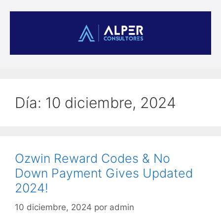
Día:
10 diciembre, 2024
Ozwin Reward Codes & No
Down Payment Gives Updated
2024!
10 diciembre, 2024
por
admin