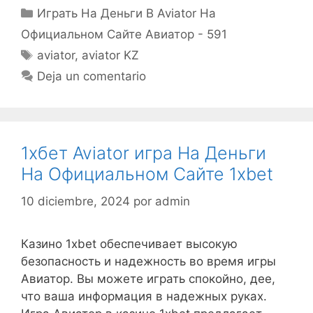
Играть На Деньги В Aviator На
Официальном Сайте Авиатор - 591
aviator
,
aviator KZ
Deja un comentario
1хбет Aviator игра На Деньги
На Официальном Сайте 1xbet
10 diciembre, 2024
por
admin
Казино 1xbet обеспечивает высокую
безопасность и надежность во время игры
Авиатор. Вы можете играть спокойно, дее,
что ваша информация в надежных руках.