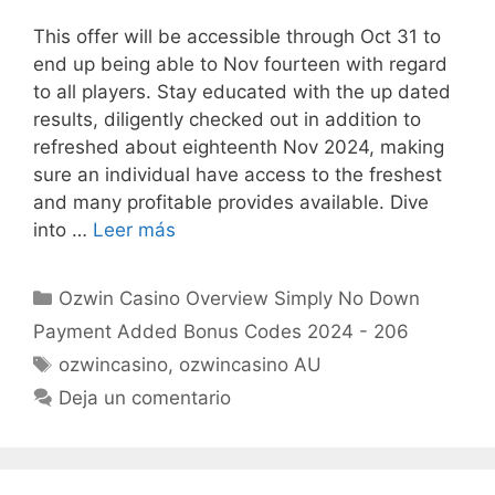
This offer will be accessible through Oct 31 to
end up being able to Nov fourteen with regard
to all players. Stay educated with the up dated
results, diligently checked out in addition to
refreshed about eighteenth Nov 2024, making
sure an individual have access to the freshest
and many profitable provides available. Dive
into …
Leer más
Ozwin Casino Overview Simply No Down
Payment Added Bonus Codes 2024 - 206
ozwincasino
,
ozwincasino AU
Deja un comentario