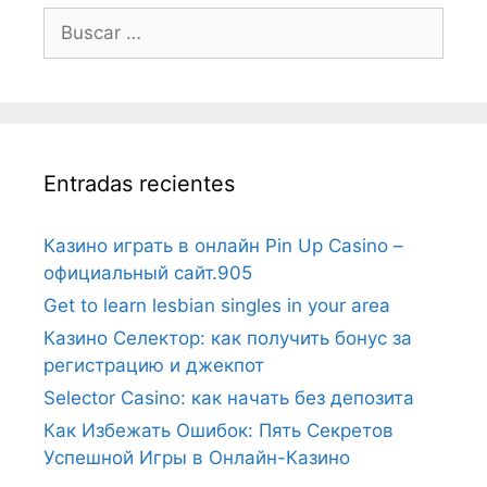
Entradas recientes
Казино играть в онлайн Pin Up Casino –
официальный сайт.905
Get to learn lesbian singles in your area
Казино Селектор: как получить бонус за
регистрацию и джекпот
Selector Casino: как начать без депозита
Как Избежать Ошибок: Пять Секретов
Успешной Игры в Онлайн-Казино