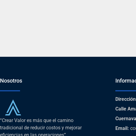
Nosotros
Informa
Dirección
Calle Am
Cuernava
“Crear Valor es más que el camino
tradicional de reducir costos y mejorar
Email:
co
eficiencias en las operaciones”