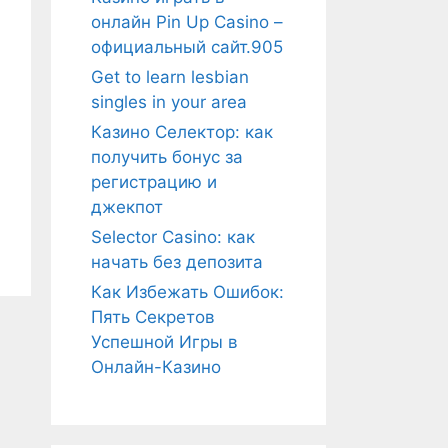
онлайн Pin Up Casino –
официальный сайт.905
Get to learn lesbian
singles in your area
Казино Селектор: как
получить бонус за
регистрацию и
джекпот
Selector Casino: как
начать без депозита
Как Избежать Ошибок:
Пять Секретов
Успешной Игры в
Онлайн-Казино