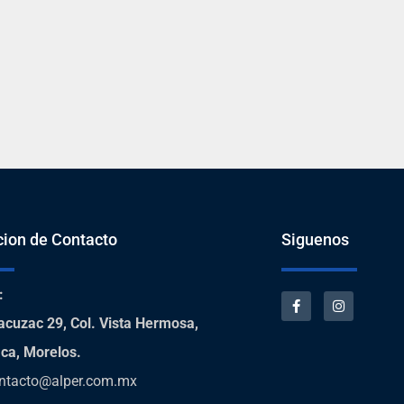
cion de Contacto
Siguenos
:
acuzac 29, Col. Vista Hermosa,
ca, Morelos.
ntacto@alper.com.mx