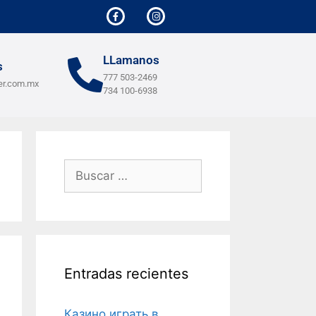
LLamanos
s
777 503-2469
er.com.mx
734 100-6938
Entradas recientes
Казино играть в