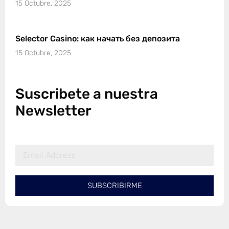
15 Octubre, 2025
Selector Casino: как начать без депозита
15 Octubre, 2025
Suscribete a nuestra
Newsletter
SUBSCRIBIRME