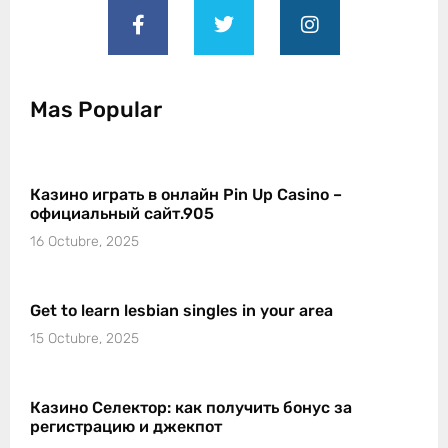
Mas Popular
Казино играть в онлайн Pin Up Casino –
официальный сайт.905
16 Octubre, 2025
Get to learn lesbian singles in your area
15 Octubre, 2025
Казино Селектор: как получить бонус за
регистрацию и джекпот