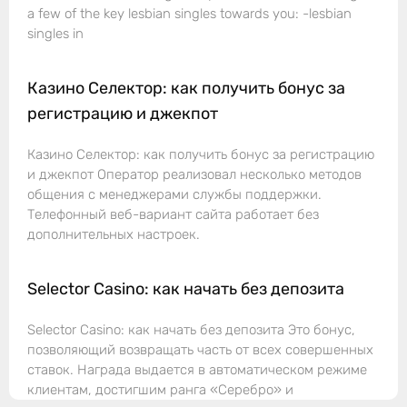
a few of the key lesbian singles towards you: -lesbian
singles in
Казино Селектор: как получить бонус за
регистрацию и джекпот
Казино Селектор: как получить бонус за регистрацию
и джекпот Оператор реализовал несколько методов
общения с менеджерами службы поддержки.
Телефонный веб-вариант сайта работает без
дополнительных настроек.
Selector Casino: как начать без депозита
Selector Casino: как начать без депозита Это бонус,
позволяющий возвращать часть от всех совершенных
ставок. Награда выдается в автоматическом режиме
клиентам, достигшим ранга «Серебро» и