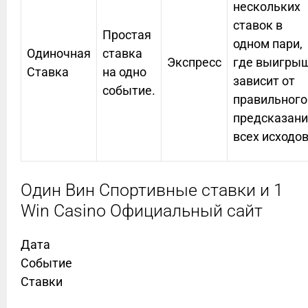
нескольких
ставок в
Простая
одном пари,
Одиночная
ставка
Экспресс
где выигры
Ставка
на одно
зависит от
событие.
правильного
предсказан
всех исходов
Один Вин Спортивные ставки и 1
Win Casino Официальный сайт
Дата
Событие
Ставки