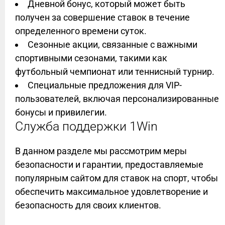
Дневной бонус, который может быть
получен за совершение ставок в течение
определенного времени суток.
Сезонные акции, связанные с важными
спортивными сезонами, такими как
футбольный чемпионат или теннисный турнир.
Специальные предложения для VIP-
пользователей, включая персонализированные
бонусы и привилегии.
Служба поддержки 1Win
В данном разделе мы рассмотрим меры
безопасности и гарантии, предоставляемые
популярным сайтом для ставок на спорт, чтобы
обеспечить максимальное удовлетворение и
безопасность для своих клиентов.