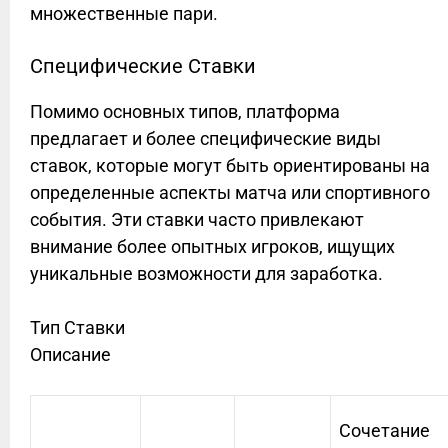
множественные пари.
Специфические Ставки
Помимо основных типов, платформа
предлагает и более специфические виды
ставок, которые могут быть ориентированы на
определенные аспекты матча или спортивного
события. Эти ставки часто привлекают
внимание более опытных игроков, ищущих
уникальные возможности для заработка.
Тип Ставки
Описание
Сочетание