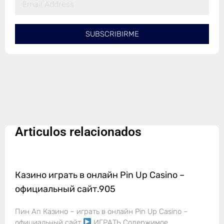
SUBSCRIBIRME
Articulos relacionados
Казино играть в онлайн Pin Up Casino –
официальный сайт.905
Пин Ап Казино – играть в онлайн Pin Up Casino –
официальный сайт
ИГРАТЬ Содержимое