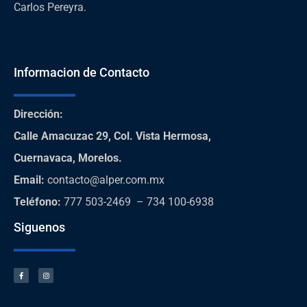
Carlos Pereyra.
Informacion de Contacto
Dirección
:
Calle Amacuzac 29, Col. Vista Hermosa,
Cuernavaca, Morelos.
Email:
contacto@alper.com.mx
Teléfono
:
777 503-2469 – 734 100-6938
Siguenos