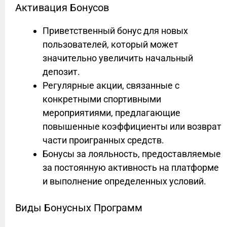
Активация Бонусов
Приветственный бонус для новых
пользователей, который может
значительно увеличить начальный
депозит.
Регулярные акции, связанные с
конкретными спортивными
мероприятиями, предлагающие
повышенные коэффициенты или возврат
части проигранных средств.
Бонусы за лояльность, предоставляемые
за постоянную активность на платформе
и выполнение определенных условий.
Виды Бонусных Программ