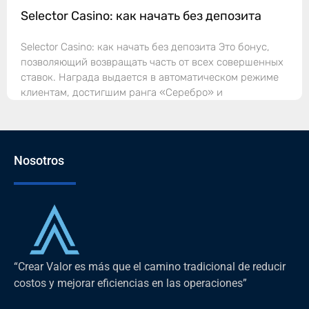
Selector Casino: как начать без депозита
Selector Casino: как начать без депозита Это бонус,
позволяющий возвращать часть от всех совершенных
ставок. Награда выдается в автоматическом режиме
клиентам, достигшим ранга «Серебро» и
Nosotros
“Crear Valor es más que el camino tradicional de reducir
costos y mejorar eficiencias en las operaciones”