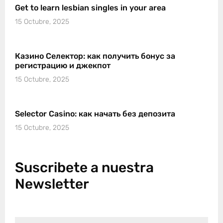
Get to learn lesbian singles in your area
15 Octubre, 2025
Казино Селектор: как получить бонус за
регистрацию и джекпот
15 Octubre, 2025
Selector Casino: как начать без депозита
15 Octubre, 2025
Suscribete a nuestra
Newsletter