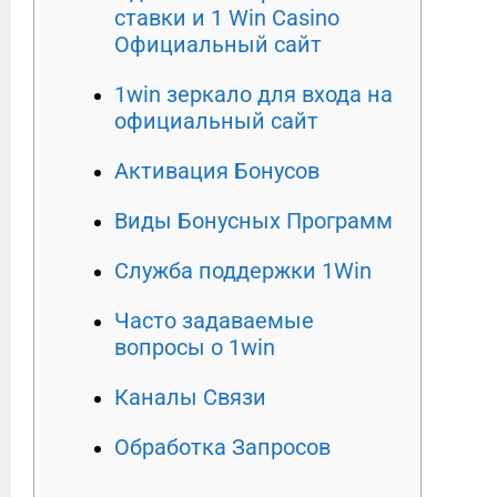
ставки и 1 Win Casino
Официальный сайт
1win зеркало для входа на
официальный сайт
Активация Бонусов
Виды Бонусных Программ
Служба поддержки 1Win
Часто задаваемые
вопросы о 1win
Каналы Связи
Обработка Запросов