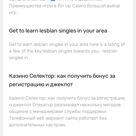
Преимущества игры в Pin Up Casino Большой выбор
игр
Get to learn lesbian singles in your area
Get to learn lesbian singles in your area here is a listing of
a few of the key lesbian singles towards you: -lesbian
singles in
Казино Селектор: как получить бонус за
регистрацию и джекпот
Казино Селектор: как получить бонус за регистрацию
и джекпот Оператор реализовал несколько методов
общения с менеджерами службы поддержки.
Телефонный веб-вариант сайта работает без
дополнительных настроек.