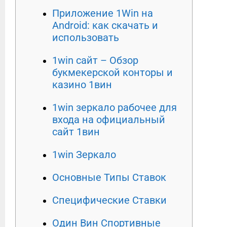
Приложение 1Win на
Android: как скачать и
использовать
1win сайт – Обзор
букмекерской конторы и
казино 1вин
1win зеркало рабочее для
входа на официальный
сайт 1вин
1win Зеркало
Основные Типы Ставок
Специфические Ставки
Один Вин Спортивные