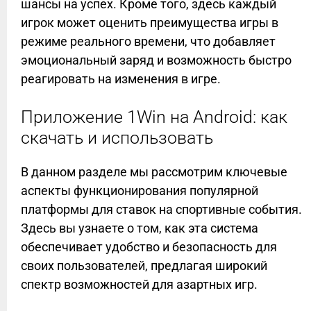
шансы на успех. Кроме того, здесь каждый
игрок может оценить преимущества игры в
режиме реального времени, что добавляет
эмоциональный заряд и возможность быстро
реагировать на изменения в игре.
Приложение 1Win на Android: как
скачать и использовать
В данном разделе мы рассмотрим ключевые
аспекты функционирования популярной
платформы для ставок на спортивные события.
Здесь вы узнаете о том, как эта система
обеспечивает удобство и безопасность для
своих пользователей, предлагая широкий
спектр возможностей для азартных игр.