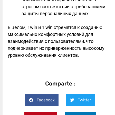
строгом соответствии с требованиями
защиты персональных данных.
В целом, 1win и 1 win стремятся к созданию
максимально комфортных условий для
взаимодействия с пользователями, что
подчеркивает их приверженность высокому
уровню обслуживания клиентов.
Comparte :
Facebook
Twitter