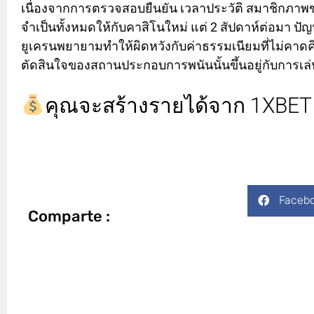
เนื่องจากการตรวจสอบยืนยัน เวลาประวัติ สมาชิกภาพขอ
จำเป็นทั้งหมดให้กับคาสิโนใหม่ แต่ 2 สัปดาห์ต่อมา ปั
ยูเครนพยายามทำให้ผิดหวังกับค่าธรรมเนียมที่ไม่คาดค
ตัดสินใจของสถานประกอบการพนันนั้นขึ้นอยู่กับการเล่นเก
คุณจะสร้างรายได้จาก 1XBET 
Faceb
Comparte :