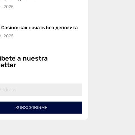
e, 2025
r Casino: как начать без депозита
e, 2025
ibete a nuestra
etter
SUBSCRIBIRME