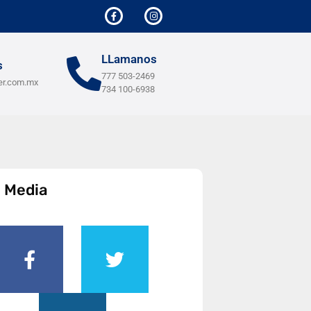
LLamanos
s
777 503-2469
er.com.mx
734 100-6938
l Media