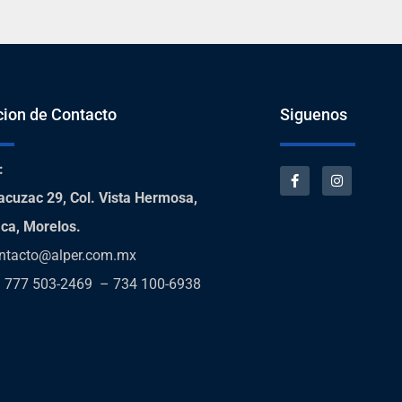
cion de Contacto
Siguenos
:
acuzac 29, Col. Vista Hermosa,
ca, Morelos.
ntacto@alper.com.mx
:
777 503-2469 – 734 100-6938