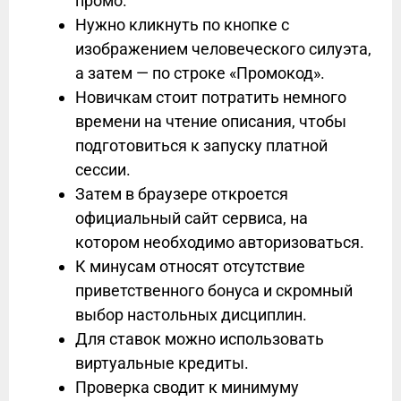
промо.
Нужно кликнуть по кнопке с
изображением человеческого силуэта,
а затем — по строке «Промокод».
Новичкам стоит потратить немного
времени на чтение описания, чтобы
подготовиться к запуску платной
сессии.
Затем в браузере откроется
официальный сайт сервиса, на
котором необходимо авторизоваться.
К минусам относят отсутствие
приветственного бонуса и скромный
выбор настольных дисциплин.
Для ставок можно использовать
виртуальные кредиты.
Проверка сводит к минимуму