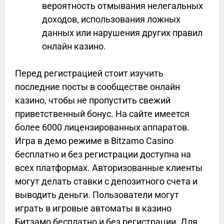
вероятность отмывания нелегальных
доходов, использования ложных
данных или нарушения других правил
онлайн казино.
Перед регистрацией стоит изучить
последние посты в сообществе онлайн
казино, чтобы не пропустить свежий
приветственный бонус. На сайте имеется
более 6000 лицензированных аппаратов.
Игра в демо режиме в Bitzamo Casino
бесплатно и без регистрации доступна на
всех платформах. Авторизованные клиенты
могут делать ставки с депозитного счета и
выводить деньги. Пользователи могут
играть в игровые автоматы в казино
Битзамо бесплатно и без регистрации. Для