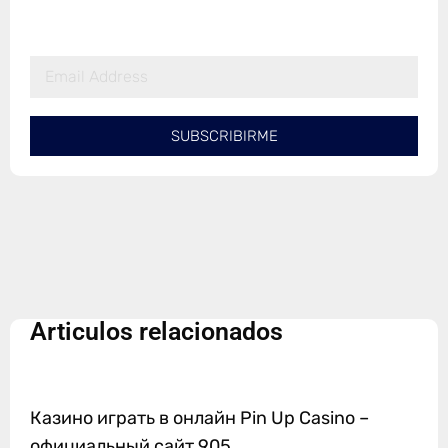
SUBSCRIBIRME
Articulos relacionados
Казино играть в онлайн Pin Up Casino –
официальный сайт.905