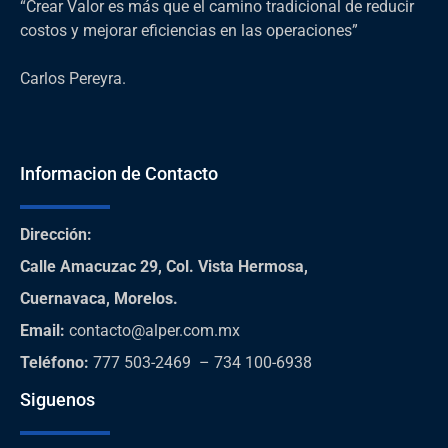
“Crear Valor es más que el camino tradicional de reducir
costos y mejorar eficiencias en las operaciones”
Carlos Pereyra.
Informacion de Contacto
Dirección
:
Calle Amacuzac 29, Col. Vista Hermosa,
Cuernavaca, Morelos.
Email:
contacto@alper.com.mx
Teléfono
:
777 503-2469 – 734 100-6938
Siguenos