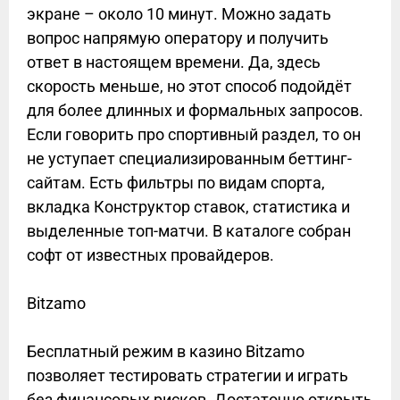
экране – около 10 минут. Можно задать
вопрос напрямую оператору и получить
ответ в настоящем времени. Да, здесь
скорость меньше, но этот способ подойдёт
для более длинных и формальных запросов.
Если говорить про спортивный раздел, то он
не уступает специализированным беттинг-
сайтам. Есть фильтры по видам спорта,
вкладка Конструктор ставок, статистика и
выделенные топ-матчи. В каталоге собран
софт от известных провайдеров.
Bitzamo
Бесплатный режим в казино Bitzamo
позволяет тестировать стратегии и играть
без финансовых рисков. Достаточно открыть