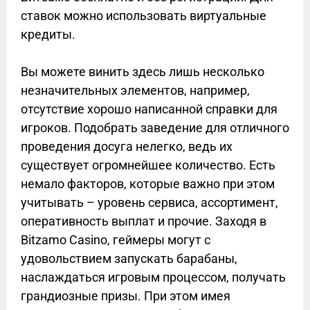
ставок можно использовать виртуальные
кредиты.
Вы можете винить здесь лишь несколько
незначительных элементов, например,
отсутствие хорошо написанной справки для
игроков. Подобрать заведение для отличного
проведения досуга нелегко, ведь их
существует огромнейшее количество. Есть
немало факторов, которые важно при этом
учитывать – уровень сервиса, ассортимент,
оперативность выплат и прочие. Заходя в
Bitzamo Casino, геймеры могут с
удовольствием запускать барабаны,
наслаждаться игровым процессом, получать
грандиозные призы. При этом имея