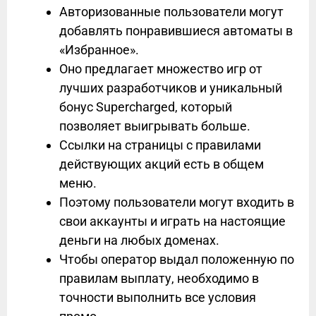
Авторизованные пользователи могут
добавлять понравившиеся автоматы в
«Избранное».
Оно предлагает множество игр от
лучших разработчиков и уникальный
бонус Supercharged, который
позволяет выигрывать больше.
Ссылки на страницы с правилами
действующих акций есть в общем
меню.
Поэтому пользователи могут входить в
свои аккаунты и играть на настоящие
деньги на любых доменах.
Чтобы оператор выдал положенную по
правилам выплату, необходимо в
точности выполнить все условия