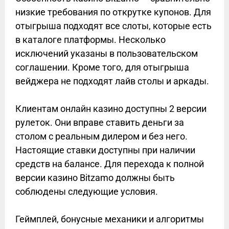
низкие требования по открутке купонов. Для
отыгрыша подходят все слоты, которые есть
в каталоге платформы. Несколько
исключений указаны в пользовательском
соглашении. Кроме того, для отыгрыша
вейджера не подходят лайв столы и аркады.
Клиентам онлайн казино доступны 2 версии
рулеток. Они вправе ставить деньги за
столом с реальным дилером и без него.
Настоящие ставки доступны при наличии
средств на балансе. Для перехода к полной
версии казино Bitzamo должны быть
соблюдены следующие условия.
Геймплей, бонусные механики и алгоритмы