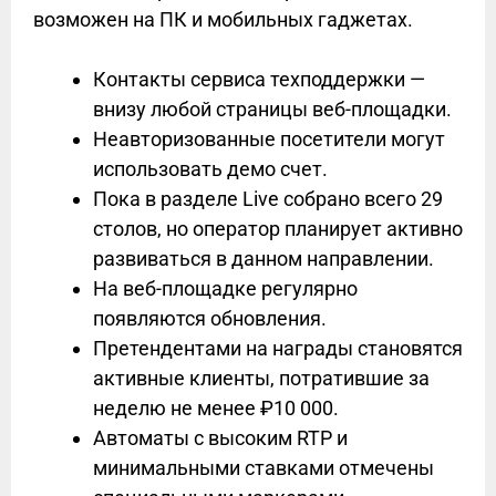
возможен на ПК и мобильных гаджетах.
Контакты сервиса техподдержки —
внизу любой страницы веб-площадки.
Неавторизованные посетители могут
использовать демо счет.
Пока в разделе Live собрано всего 29
столов, но оператор планирует активно
развиваться в данном направлении.
На веб-площадке регулярно
появляются обновления.
Претендентами на награды становятся
активные клиенты, потратившие за
неделю не менее ₽10 000.
Автоматы с высоким RTP и
минимальными ставками отмечены